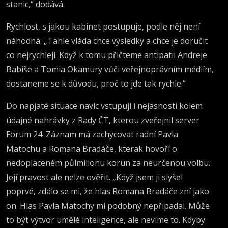
stanic,“ dodává.
Rychlost, s jakou kabinet postupuje, podle něj není
náhodná: „Tahle vláda chce výsledky a chce je doručit
co nejrychleji. Když k tomu přičteme antipatii Andreje
Babiše a Tomia Okamury vůči veřejnoprávním médiím,
dostaneme se k důvodu, proč to jde tak rychle.“
Do napjaté situace navíc vstupují i nejasnosti kolem
údajné nahrávky z Rady ČT, kterou zveřejnil server
Forum 24. Záznam má zachycovat radní Pavla
Matochu a Romana Bradáče, kterak hovoří o
nedoplaceném půlmilionu korun za neurčenou volbu.
Její pravost ale nelze ověřit. „Když jsem ji slyšel
poprvé, zdálo se mi, že hlas Romana Bradáče zní jako
on. Hlas Pavla Matochy mi podobný nepřipadal. Může
to být výtvor umělé inteligence, ale nevíme to. Kdyby