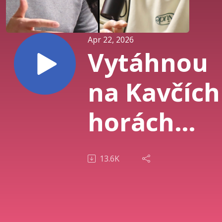
Apr 22, 2026
Vytáhnou
na Kavčích
horách
spacáky?
13.6K
„Neřeší se
jestli, ale