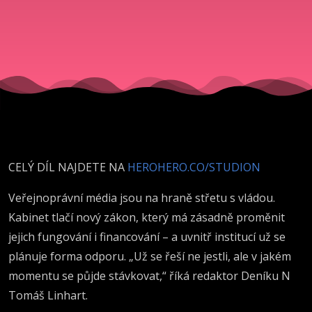
kdy se
půjde
stávkovat“
CELÝ DÍL NAJDETE NA
HEROHERO.CO/STUDION
Veřejnoprávní média jsou na hraně střetu s vládou.
Kabinet tlačí nový zákon, který má zásadně proměnit
jejich fungování i financování – a uvnitř institucí už se
plánuje forma odporu. „Už se řeší ne jestli, ale v jakém
momentu se půjde stávkovat,“ říká redaktor Deníku N
Tomáš Linhart.