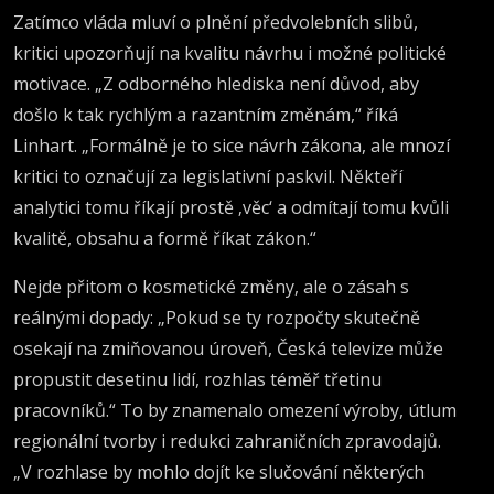
Zatímco vláda mluví o plnění předvolebních slibů,
kritici upozorňují na kvalitu návrhu i možné politické
motivace. „Z odborného hlediska není důvod, aby
došlo k tak rychlým a razantním změnám,“ říká
Linhart. „Formálně je to sice návrh zákona, ale mnozí
kritici to označují za legislativní paskvil. Někteří
analytici tomu říkají prostě ‚věc‘ a odmítají tomu kvůli
kvalitě, obsahu a formě říkat zákon.“
Nejde přitom o kosmetické změny, ale o zásah s
reálnými dopady: „Pokud se ty rozpočty skutečně
osekají na zmiňovanou úroveň, Česká televize může
propustit desetinu lidí, rozhlas téměř třetinu
pracovníků.“ To by znamenalo omezení výroby, útlum
regionální tvorby i redukci zahraničních zpravodajů.
„V rozhlase by mohlo dojít ke slučování některých